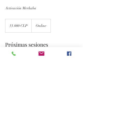
Activación Merkaba
55.000
pesos
55.000 CLP
Online
chilenos
Próximas sesiones
Datos de contacto